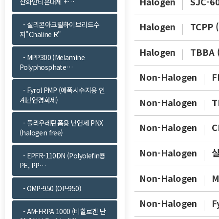
Halogen
SJC-
산화안티몬대체 +…
- 실리콘아크릴하이브리드수
Halogen
TCPP
지"Chaline R"
Halogen
TBBA 
- MPP300 (Melamine
Polyphosphate…
Non-Halogen
F
- Fyrol PMP (에폭시수지용 인
계난연경화제)
Non-Halogen
T
- 폴리우레탄폼용 난연제 PNX
Non-Halogen
C
(halogen free)
Non-Halogen
실
- EPFR-110DN (Polyolefin용
PE, PP…
Non-Halogen
M
- OMP-950 (OP-950)
Non-Halogen
F
- AM-FRPA 1000 (비할로겐 난