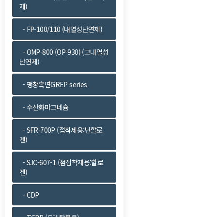
제)
맨끝
- FP-100/110 (내열성난연제)
- OMP-800 (OP-930) (고내열성
난연제)
- 팽창흑연GREP series
- 수산화마그네슘
- SFR-700P (접착제용:난할로
겐)
- SJC-607-1 (점접착제용:할로
겐)
- CDP