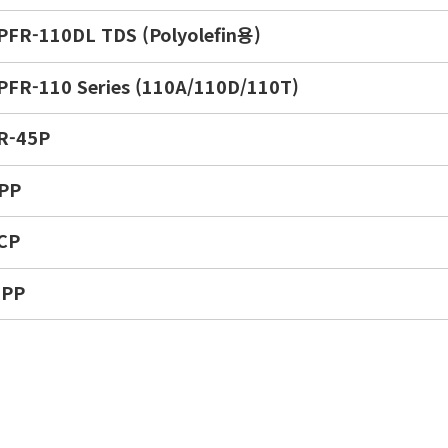
PFR-110DL TDS (Polyolefin용)
PFR-110 Series (110A/110D/110T)
R-45P
PP
CP
PP