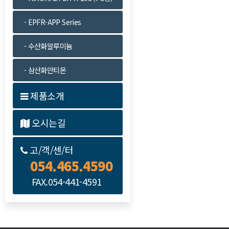
- EPFR-APP Series
- 수산화알루미늄
- 삼산화안티몬
제품소개
오시는길
고/객/센/터
054.465.4590
FAX.054-441-4591