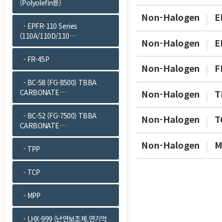
(Polyolefin용)
Non-Halogen
E
- EPFR-110 Series
(110A/110D/110…
Non-Halogen
E
- FR-45P
Non-Halogen
F
- BC-58 (FG-8500) TBBA
Non-Halogen
T
CARBONATE…
- BC-52 (FG-7500) TBBA
Non-Halogen
T
CARBONATE…
Non-Halogen
M
- TPP
- TCP
- MPP
- LHX-999 (난연보조제,연기억