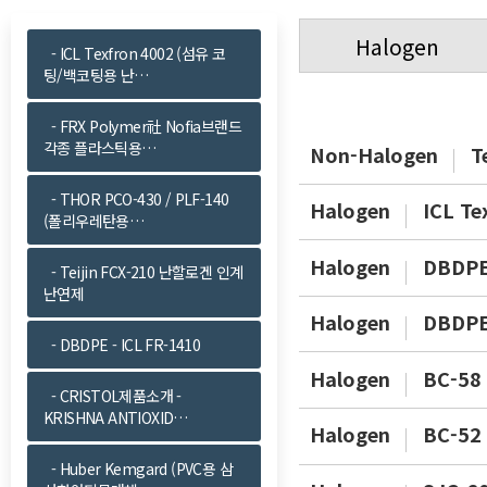
Halogen
- ICL Texfron 4002 (섬유 코
팅/백코팅용 난…
- FRX Polymer社 Nofia브랜드
각종 플라스틱용…
Non-Halogen
T
- THOR PCO-430 / PLF-140
Halogen
ICL T
(폴리우레탄용…
Halogen
DBDPE
- Teijin FCX-210 난할로겐 인계
난연제
Halogen
DBDP
- DBDPE - ICL FR-1410
Halogen
BC-58
- CRISTOL제품소개 -
KRISHNA ANTIOXID…
Halogen
BC-52
- Huber Kemgard (PVC용 삼