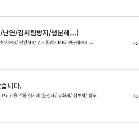
난연/김서림방지/생분해...)
지MB/ 난연MB/ 김서림방지MB/ 생분해MB .....
no 
았습니다.
. Paint용 각종 첨가제 (분산제/ 유화제/ 침투제/ 탈포
no 