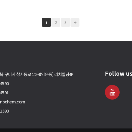
2
3
1
Follow u
북 구미시 상사동로 12-4(임은동) 리치빌딩4F
-4590
-4591
cnbchem.com
31393