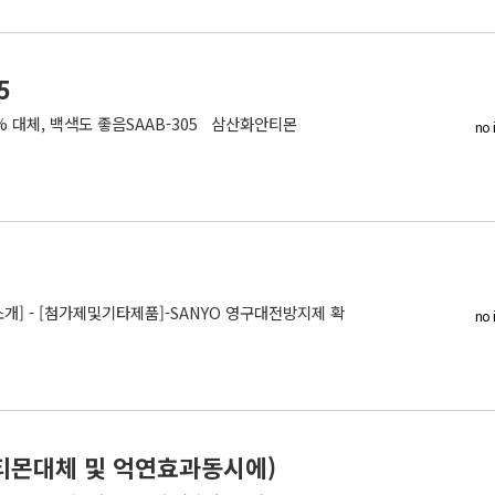
5
% 대체, 백색도 좋음SAAB-305 삼산화안티몬
no 
개] - [첨가제및기타제품]-SANYO 영구대전방지제 확
no 
화안티몬대체 및 억연효과동시에)