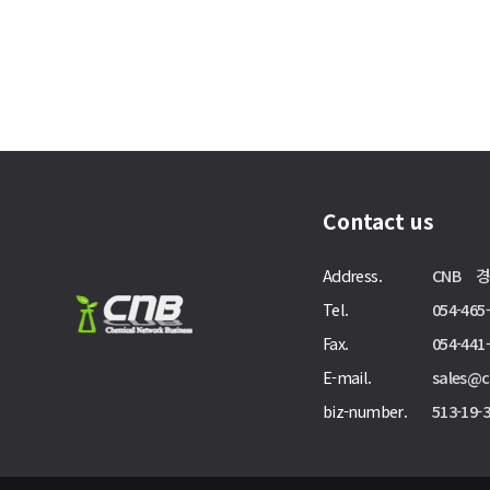
맨끝
Contact us
Address.
CNB 경
Tel.
054-465
Fax.
054-441
E-mail.
sales@
biz-number.
513-19-