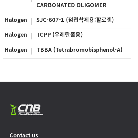
CARBONATED OLIGOMER
Halogen
SJC-607-1 (점접착제용:할로겐)
Halogen
TCPP (우레탄폼용)
Halogen
TBBA (Tetrabromobisphenol-A)
Contact us