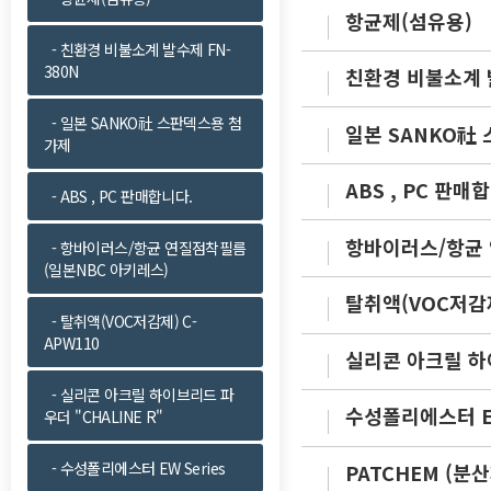
항균제(섬유용)
- 친환경 비불소계 발수제 FN-
380N
친환경 비불소계 발
- 일본 SANKO社 스판덱스용 첨
일본 SANKO社
가제
ABS , PC 판매
- ABS , PC 판매합니다.
항바이러스/항균 
- 항바이러스/항균 연질점착필름
(일본NBC 아키레스)
탈취액(VOC저감제
- 탈취액(VOC저감제) C-
APW110
실리콘 아크릴 하이
- 실리콘 아크릴 하이브리드 파
수성폴리에스터 EW
우더 "CHALINE R"
- 수성폴리에스터 EW Series
PATCHEM (분산