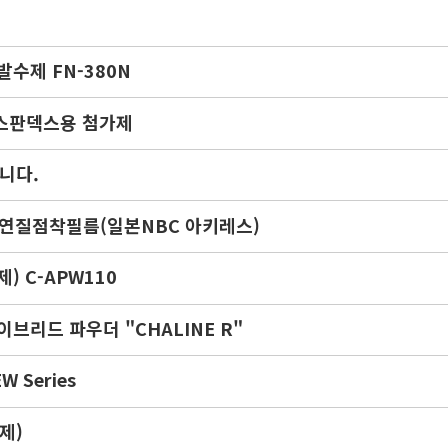
수제 FN-380N
 스판덱스용 첨가제
합니다.
연질점착필름(일본NBC 아키레스)
) C-APW110
브리드 파우더 "CHALINE R"
 Series
제)