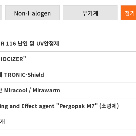
Non-Halogen
무기계
첨가
NOR 116 난연 및 UV안정제
IOCIZER"
TRONIC-Shield
iracool / Mirawarm
ng and Effect agent "Pergopak M7" (소광제)
소개