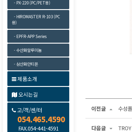
- PX-220 (PC/PET용)
- HIROMASTER R-103 (PC
용)
- EPFR-APP Series
- 수산화알루미늄
- 삼산화안티몬
제품소개
오시는길
이전글
수성폴리
고/객/센/터
054.465.4590
다음글
TROY
FAX.054-441-4591