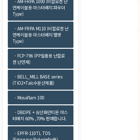
- AM-FRPA 1000 (비할로겐 난
연케이블용 마스터배치:파우더
Type)
- AM-FRPA M110 (비할로겐 난
연케이블용 마스터배치:펠렛
Type)
- FCP-796 (PP필름용 난할로
겐 난연제)
- BELL_MILL BASE series
(TiO2+Talc수분산제품)
- Mosaflam 100
- DBDPE + 삼산화안티몬 마스
터배치 60% ,70% 판매합니다.
- EPFR-110TL TDS
(Extrusion Polyolefin용)