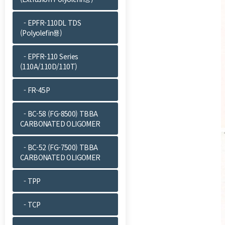
- EPFR-110DL TDS
(Polyolefin용)
- EPFR-110 Series
(110A/110D/110T)
- FR-45P
- BC-58 (FG-8500) TBBA
CARBONATED OLIGOMER
- BC-52 (FG-7500) TBBA
CARBONATED OLIGOMER
- TPP
- TCP