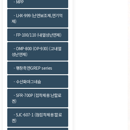
- MPP
- LHX-999 (난연보조제,연기억
제)
- FP-100/110 (내열성난연제)
- OMP-800 (OP-930) (고내열
성난연제)
- 팽창흑연GREP series
- 수산화마그네슘
- SFR-700P (접착제용:난할로
겐)
- SJC-607-1 (점접착제용:할로
겐)