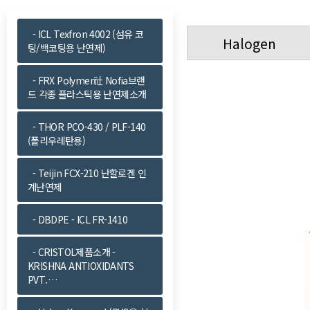
- ICL Texfron 4002 (섬유 코
Halogen
팅/백코팅용 난연제)
- FRX Polymer社 Nofia브랜
드 각종 플라스틱용 난연제소개
- THOR PCO-430 / PLF-140
(폴리우레탄용)
- Teijin FCX-210 난할로겐 인
계난연제
- DBDPE - ICL FR-1410
- CRISTOL제품소개 -
KRISHNA ANTIOXIDANTS
PVT.…