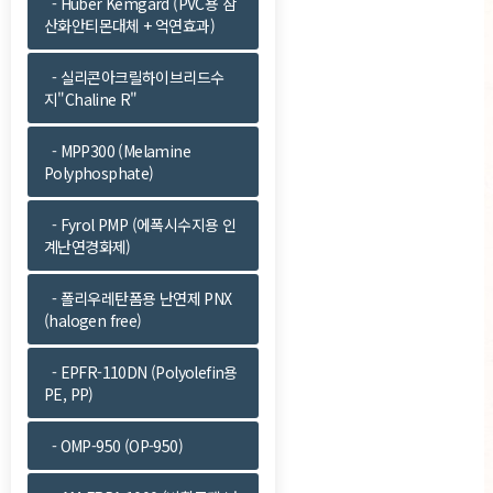
- Huber Kemgard (PVC용 삼
산화안티몬대체 + 억연효과)
- 실리콘아크릴하이브리드수
지"Chaline R"
- MPP300 (Melamine
Polyphosphate)
- Fyrol PMP (에폭시수지용 인
계난연경화제)
- 폴리우레탄폼용 난연제 PNX
(halogen free)
- EPFR-110DN (Polyolefin용
PE, PP)
- OMP-950 (OP-950)