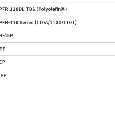
PFR-110DL TDS (Polyolefin용)
PFR-110 Series (110A/110D/110T)
R-45P
PP
CP
PP