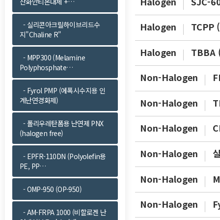
Halogen
SJC-
산화안티몬대체 +…
- 실리콘아크릴하이브리드수
Halogen
TCPP
지"Chaline R"
Halogen
TBBA 
- MPP300 (Melamine
Polyphosphate…
Non-Halogen
F
- Fyrol PMP (에폭시수지용 인
계난연경화제)
Non-Halogen
T
- 폴리우레탄폼용 난연제 PNX
Non-Halogen
C
(halogen free)
Non-Halogen
실
- EPFR-110DN (Polyolefin용
PE, PP…
Non-Halogen
M
- OMP-950 (OP-950)
Non-Halogen
F
- AM-FRPA 1000 (비할로겐 난