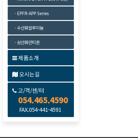
- EPFR-APP Series
- 수산화알루미늄
- 삼산화안티몬
제품소개
오시는길
고/객/센/터
054.465.4590
FAX.054-441-4591