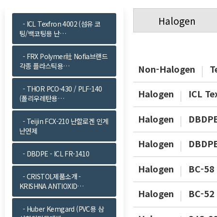
Halogen
- ICL Texfron 4002 (섬유 코
팅/백코팅용 난…
- FRX Polymer社 Nofia브랜드
각종 플라스틱용…
Non-Halogen
T
- THOR PCO-430 / PLF-140
Halogen
ICL T
(폴리우레탄용…
Halogen
DBDPE
- Teijin FCX-210 난할로겐 인계
난연제
Halogen
DBDP
- DBDPE - ICL FR-1410
Halogen
BC-58
- CRISTOL제품소개 -
KRISHNA ANTIOXID…
Halogen
BC-52
- Huber Kemgard (PVC용 삼