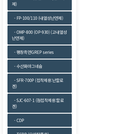
제)
맨끝
- FP-100/110 (내열성난연제)
- OMP-800 (OP-930) (고내열성
난연제)
- 팽창흑연GREP series
- 수산화마그네슘
- SFR-700P (접착제용:난할로
겐)
- SJC-607-1 (점접착제용:할로
겐)
- CDP