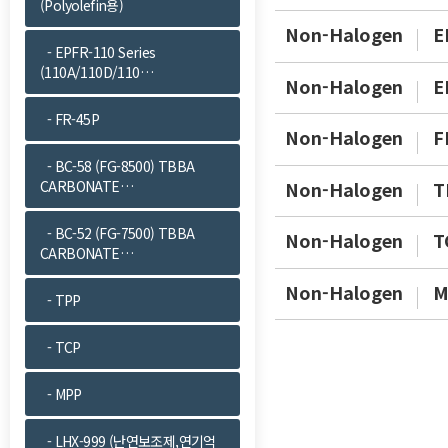
(Polyolefin용)
Non-Halogen
E
- EPFR-110 Series
(110A/110D/110…
Non-Halogen
E
- FR-45P
Non-Halogen
F
- BC-58 (FG-8500) TBBA
Non-Halogen
T
CARBONATE…
- BC-52 (FG-7500) TBBA
Non-Halogen
T
CARBONATE…
Non-Halogen
M
- TPP
- TCP
- MPP
- LHX-999 (난연보조제,연기억